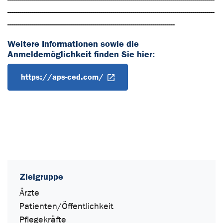
--------------------------------------------------------------------------------------------------------
------------------------------------------------------------------------------------
Weitere Informationen sowie die
Anmeldemöglichkeit finden Sie hier:
https://aps-ced.com/
Zielgruppe
Ärzte
Patienten/Öffentlichkeit
Pflegekräfte