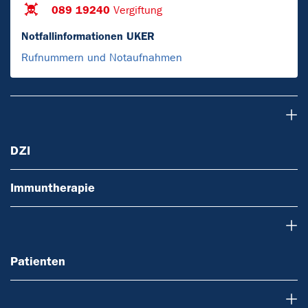
089 19240
Vergiftung
Notfallinformationen UKER
Rufnummern und Notaufnahmen
DZI
DZI
Immuntherapie
Patienten
Patienten
Ärzte und Zuweiser