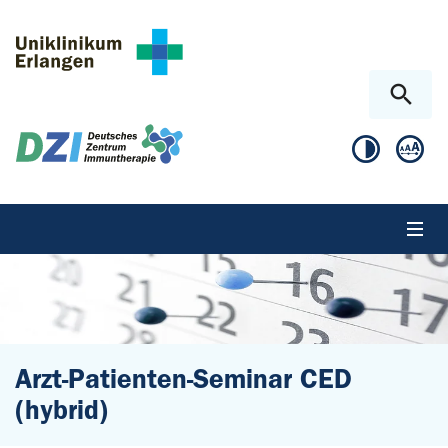
Zum Hauptinhalt springen
Skip to page footer
Arzt-Patienten-Seminar CED
(hybrid)