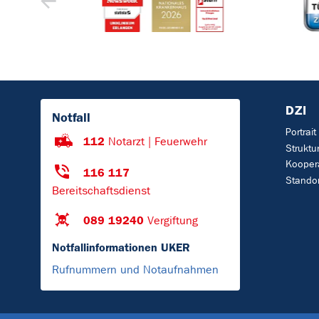
DZI
Notfall
Portrait
112
Notarzt | Feuerwehr
Struktu
Koopera
116 117
Standor
Bereitschaftsdienst
089 19240
Vergiftung
Notfallinformationen UKER
Rufnummern und Notaufnahmen