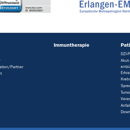
Immuntherapie
Pat
DZI-
r
Akut-
entz
tion/Partner
Erkr
t
Kreb
Spre
Tumo
Vera
Anfah
Down