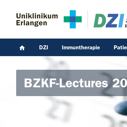
Zum Hauptinhalt springen
Skip to page footer
DZI
Immuntherapie
Pati
BZKF-Lectures 2