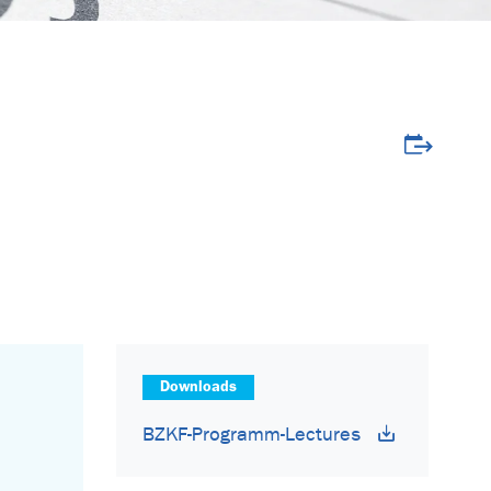
Veranstalt
Downloads
BZKF-Programm-Lectures