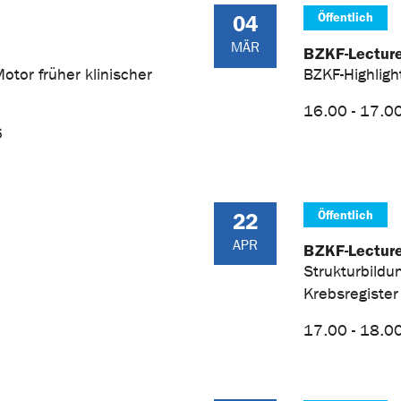
Öffentlich
04
MÄR
BZKF-Lectur
Motor früher klinischer
BZKF-Highligh
16.00 - 17.0
6
Öffentlich
22
APR
BZKF-Lectur
Strukturbild
Krebsregiste
17.00 - 18.00