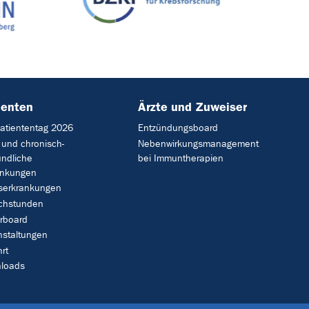
ienten
Ärzte und Zuweiser
Patiententag 2026
Entzündungsboard
 und chronisch-
Nebenwirkungsmanagement
ündliche
bei Immuntherapien
ankungen
serkrankungen
chstunden
rboard
nstaltungen
rt
loads