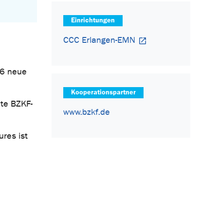
Einrichtungen
CCC Erlangen-EMN
26 neue
Kooperationspartner
mte BZKF-
www.bzkf.de
res ist