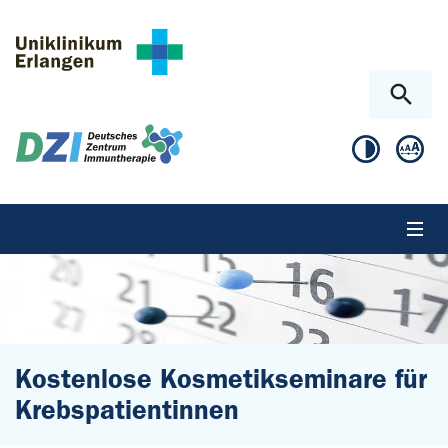
Zum Hauptinhalt springen
Skip to page footer
Kostenlose Kosmetikseminare für
Krebspatientinnen