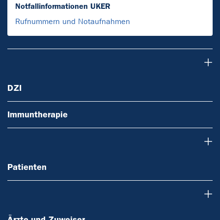
Notfallinformationen UKER
Rufnummern und Notaufnahmen
DZI
DZI
Immuntherapie
Patienten
Patienten
Ärzte und Zuweiser
Ärzte und Zuweiser