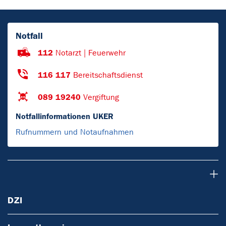
Notfall
112
Notarzt | Feuerwehr
116 117
Bereitschaftsdienst
089 19240
Vergiftung
Notfallinformationen UKER
Rufnummern und Notaufnahmen
DZI
DZI