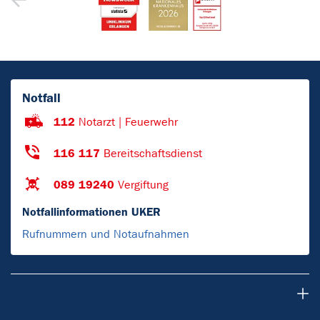
Notfall
112
Notarzt | Feuerwehr
116 117
Bereitschaftsdienst
089 19240
Vergiftung
Notfallinformationen UKER
Rufnummern und Notaufnahmen
DZI