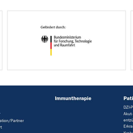
Immuntherapie
Pat
DZI-
r
Akut-
entz
tion/Partner
Erkr
t