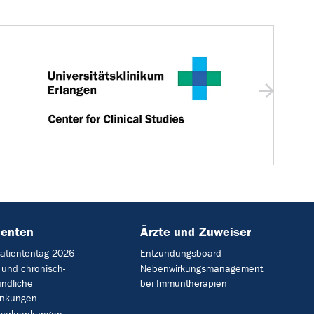
ienten
Ärzte und Zuweiser
Patiententag 2026
Entzündungsboard
 und chronisch-
Nebenwirkungsmanagement
ündliche
bei Immuntherapien
ankungen