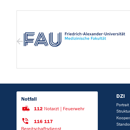
DZI
Notfall
Portrait
112
Notarzt | Feuerwehr
Struktu
Koopera
116 117
Standor
Bereitschaftsdienst