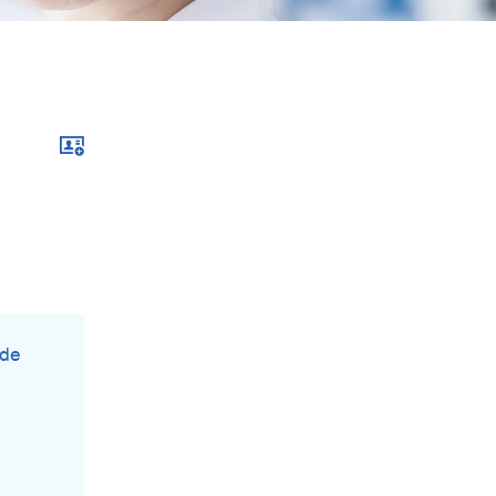
Download im .vcf-Format
.de