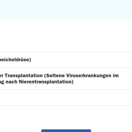
eicheldrüse)
er Transplantation (Seltene Viruserkrankungen im
ng nach Nierentransplantation)