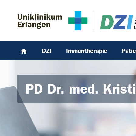
Zum Hauptinhalt springen
Skip to page footer
DZI
Immuntherapie
Pati
PD Dr. med. Krist