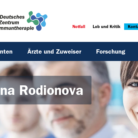
Notfall
Lob und Kritik
Kont
enten
Ärzte und Zuweiser
Forschung
ina Rodionova