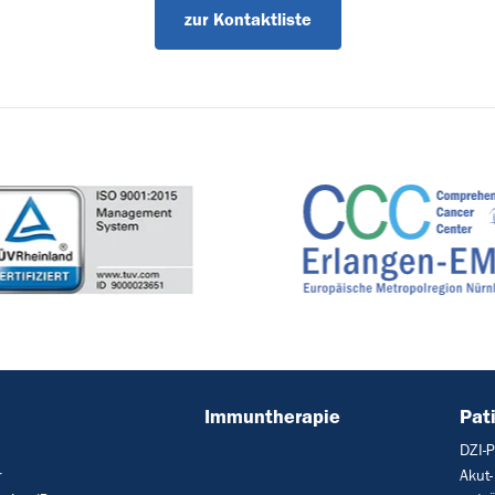
zur Kontaktliste
Immuntherapie
Pat
DZI-
r
Akut-