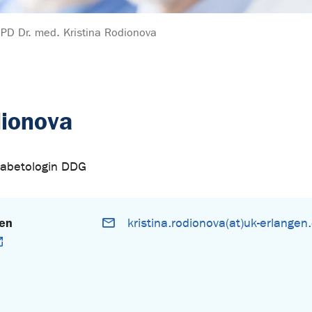
PD Dr. med. Kristina Rodionova
dionova
Diabetologin DDG
gen
kristina.rodionova(at)uk-erlangen